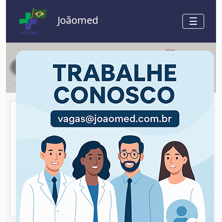
Joãomed
☰
Previous
Next
Estoques
A Joãomed mantém estoques permanentes de
seus produtos, proporcionando aos seus
clientes agilidade e rapidez no atendimento e
entrega das mercadorias solicitadas.